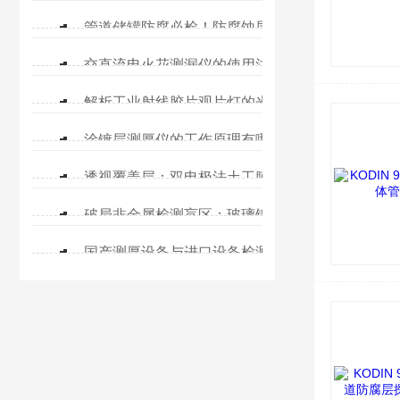
管道储罐防腐必检！防腐蚀层检测仪如何精准测量涂层厚度？
交直流电火花测漏仪的使用注意事项
解析工业射线胶片观片灯的光学构造与评片核心作用
涂镀层测厚仪的工作原理有哪些？
透视覆盖层：双电极法土工膜检漏仪如何守护地下防渗屏障
破局非金属检测盲区：玻璃钢厚度检测的技术突围！
国产测厚设备与进口设备检测实力对比！