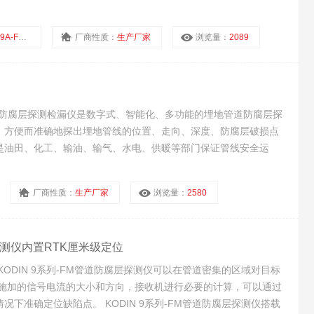
FM/S80
厂商性质：
生产厂家
浏览量：
2089
管道防腐层探测检漏仪是数字式、智能化、多功能的埋地管道防腐层探
，方便而准确地探出埋地管线的位置、走向、深度、防腐层破损点
是油田、化工、输油、输气、水电、供暖等部门保证管线安全运
点，预防腐蚀泄漏事故的检测仪器。
厂商性质：
生产厂家
浏览量：
2580
腐层探测仪内置RTK厘米级定位
KODIN 9系列-FM管道防腐层探测仪可以在管道密集的区域对目标
机施加的信号电流的大小和方向，接收机进行必要的计算，可以通过
下准确定位缺陷点。 KODIN 9系列-FM管道防腐层探测仪搭载